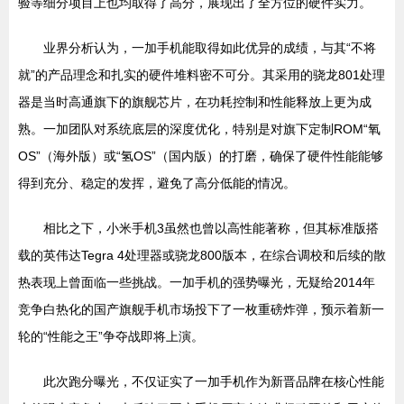
验等细分项目上也均取得了高分，展现出了全方位的硬件实力。
业界分析认为，一加手机能取得如此优异的成绩，与其“不将
就”的产品理念和扎实的硬件堆料密不可分。其采用的骁龙801处理
器是当时高通旗下的旗舰芯片，在功耗控制和性能释放上更为成
熟。一加团队对系统底层的深度优化，特别是对旗下定制ROM“氧
OS”（海外版）或“氢OS”（国内版）的打磨，确保了硬件性能能够
得到充分、稳定的发挥，避免了高分低能的情况。
相比之下，小米手机3虽然也曾以高性能著称，但其标准版搭
载的英伟达Tegra 4处理器或骁龙800版本，在综合调校和后续的散
热表现上曾面临一些挑战。一加手机的强势曝光，无疑给2014年
竞争白热化的国产旗舰手机市场投下了一枚重磅炸弹，预示着新一
轮的“性能之王”争夺战即将上演。
此次跑分曝光，不仅证实了一加手机作为新晋品牌在核心性能